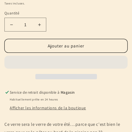
habituel
soldé
Taxes incluses.
Quantité
Réduire
Augmenter
la
la
quantité
quantité
de
de
Ajouter au panier
Verre
Verre
et
et
sa
sa
paille
paille
Sirène
Sirène
Service de retrait disponible à
Magasin
Habituellement prête en 24 heures
Afficher les informations de la boutique
Ce verre sera le verre de votre été....parce que c'est bien le